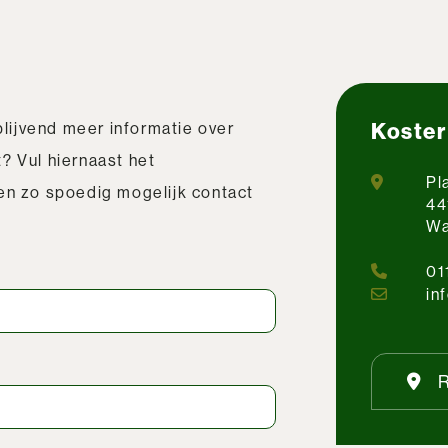
Koster
jblijvend meer informatie over
? Vul hiernaast het
Pl
men zo spoedig mogelijk contact
44
Wa
01
in