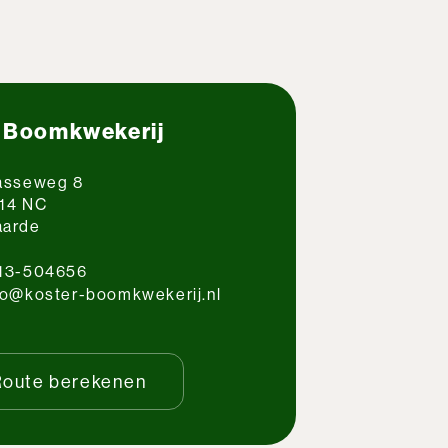
 Boomkwekerij
asseweg 8
14 NC
arde
13-504656
fo@koster-boomkwekerij.nl
Route berekenen