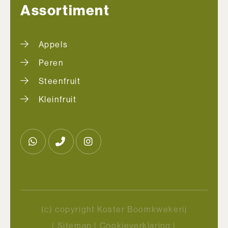
Assortiment
Appels
Peren
Steenfruit
Kleinfruit
(c) copyright Koster Boomkwekerij
|
Sitemap
|
Cookieverklaring
|